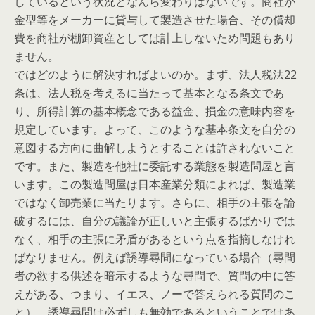
しているという状況となんら変わりはないです。商社が
金型等をメーカーに貸与して製造させた場合、その償却
費を商社が棚卸資産としては計上しないため問題もあり
ません。
ではどのように解決すればよいのか。まず、法人税法22
条は、法人税を考えるに当たって基本となる条文であ
り、所得計算の基本概念である益金、損金の意味内容を
規定しています。よって、このような基本条文を自分の
意図する方向に曲解しようとすることは許されないこと
です。また、製造を他社に委託する業態を製造問屋と言
います。この製造問屋は日本産業分類によれば、製造業
ではなく卸売業に当たります。さらに、相手の主張を論
破するには、自分の議論が正しいと主張するばかりでは
なく、相手の主張に矛盾があるという点を指摘しなけれ
ばなりません。例えば誘導尋問になっている場合（尋問
者の欲する供述を暗示するような尋問で、質問の中に答
えがある、つまり、イエス、ノーで答えられる質問のこ
と）、誘導尋問は必ずしも無効であるということではあ