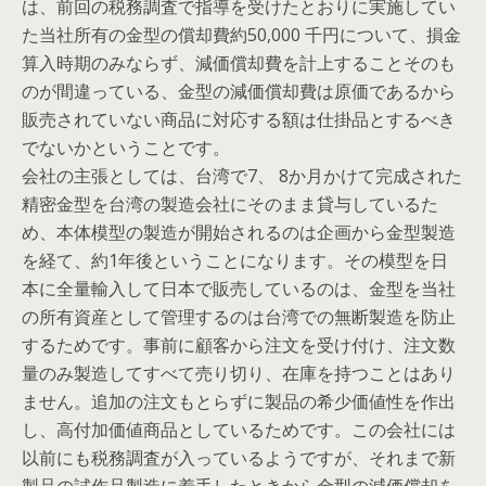
は、前回の税務調査で指導を受けたとおりに実施してい
た当社所有の金型の償却費約50,000 千円について、損金
算入時期のみならず、減価償却費を計上することそのも
のが間違っている、金型の減価償却費は原価であるから
販売されていない商品に対応する額は仕掛品とするべき
でないかということです。
会社の主張としては、台湾で7、 8か月かけて完成された
精密金型を台湾の製造会社にそのまま貸与しているた
め、本体模型の製造が開始されるのは企画から金型製造
を経て、約1年後ということになります。その模型を日
本に全量輸入して日本で販売しているのは、金型を当社
の所有資産として管理するのは台湾での無断製造を防止
するためです。事前に顧客から注文を受け付け、注文数
量のみ製造してすべて売り切り、在庫を持つことはあり
ません。追加の注文もとらずに製品の希少価値性を作出
し、高付加価値商品としているためです。この会社には
以前にも税務調査が入っているようですが、それまで新