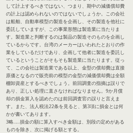
して計上するべきではない、つまり、期中の減価償却費
の計上は認められないのではないでしょうか。この会社
は船舶、自動車模型の製造を企画し、その製造を他社に
委託していますが、この事業形態は製造業に当たりま
す。製造業と判断するのは製品の製造そのものを企画し
ているからです。台湾のメーカーはいわれたとおりの作
業をしているだけであり、企画して他者に製造を委託し
ているということがそもそも製造業に当たります。従っ
て、この会社は製造業である以上、金型の償却費は直接
原価となるので販売前の模型の金型の減価償却費は全額
棚卸資産とするべきでしょう。前回調査の指摘は誤りで
あり、正しい処理に直さなければなりません。9か月償
却の損金算入を認めたのは前回調査官の誤りと言えま
す。また、法人税法22条を見ると、第3項に損金とは何
かが書いてあります。
3略……損金の額に算入すべき金額は、別段の定めがある
ものを除き、次に掲げる額とする。