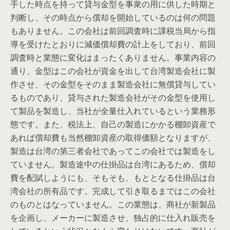
手した時点を持って貸与金型を事衆の用に供した時期と
判断し、その時点から償却を開始しているのは何の問題
もありません。この会社は前回調査時に課税当局から指
導を受けたとおりに減価償却費の計上をしており、前回
調査時と業態に変化はまったくありません。事業内容の
通り、金型はこの会社が資金を出して台湾製造会社に製
作させ、その金型をそのまま製造会社に無償貸与してい
るものであり、貸与された製造会社がその金型を使用し
て製品を製造し、当社が全量仕入れているという業務形
態です。また、税法上、自己の製造にかかる棚卸資産で
あれば償却費も当然棚卸資産の取得価額となりますが、
製造は台湾の第三者会社であってこの会社では製造をし
ていません。製造途中の仕掛品は台湾にあるため、償却
費を配賦しようにも、そもそも、もととなる仕掛品は台
湾会社の所有品です。完成して引き取るまではこの会社
のものとはなっていません。この業態は、商社が新製品
を企画し、メーカーに製造させ、独占的に仕入れ販売を