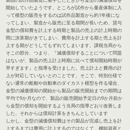
製品の試作品製造に着手したときから金型の減価償却を
開始していたようです。ところが試作から量産体制に入
って模型の販売をするのは試作品製造から約1年後にな
ってしまい、製造から販売に至る期間が長いため、貸与
金型の償却費を計上する時期と製品の売上の計上時期の
間に決算期がきてしまい、費用を計上する期と売上を計
上する期がどうしてもずれてしまいます。課税当局から
そこの部分、つまり、『減価償却することについて問題
はないが、製品の売上計上時期に比べて償却開始時期が
早すぎます』と指導を受けました。売上計上と費用の計
上が対応していないとのことです。そこで、特別仕様で
ない通常の船舶や自動車のダイカスト模型を作る場合、
金型の減価償却の開始から製品の販売開始までの期間は
平均で9か月なので、製品の販売開始予定日の9か月前か
ら金型の償却を開始するよう当局の指導どおり改善しま
した。それからは償却計算をきちんとしています
しかし、金型の減価償却費はその製品が完成し売上を計
上するまでは費用に計上するのではなくて、棚卸資産と